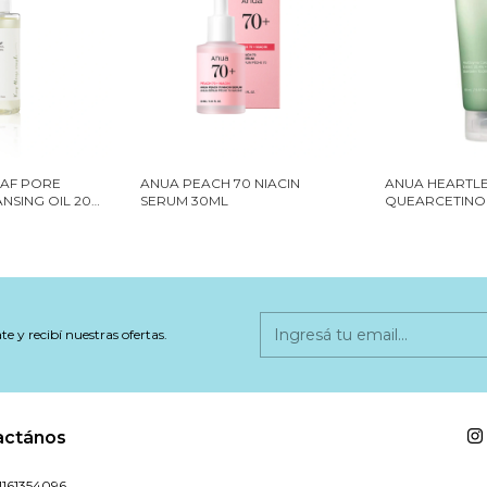
AF PORE
ANUA PEACH 70 NIACIN
ANUA HEARTL
NSING OIL 200
SERUM 30ML
QUEARCETINO
FOAM 150ML
te y recibí nuestras ofertas.
actános
1161354096