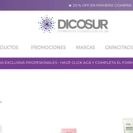
🔥 20 % OFF EN PRIMERA COMPRA + 
ODUCTOS
PROMOCIONES
MARCAS
CAPACITACI
NDA EXCLUSIVA PROFESIONALES - HACÉ CLICK ACÁ Y COMPLETA EL FOR
.