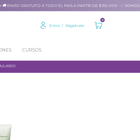
 ENVÍO GRATUITO A TODO EL PAIS A PARTIR DE $ 150.000 - ✅ SOMOS 
0
Entrá
/
Registrate
ONES
CURSOS
MULARIO