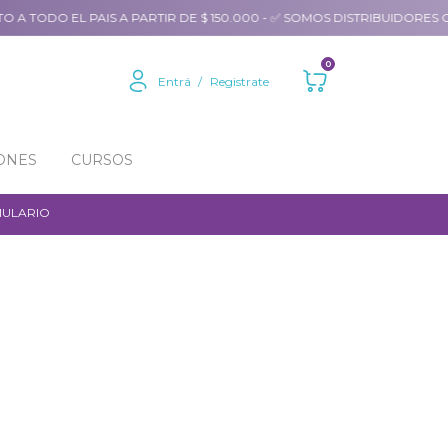
 A TODO EL PAIS A PARTIR DE $ 150.000 - ✅ SOMOS DISTRIBUIDORES OF
0
Entrá
/
Registrate
ONES
CURSOS
MULARIO