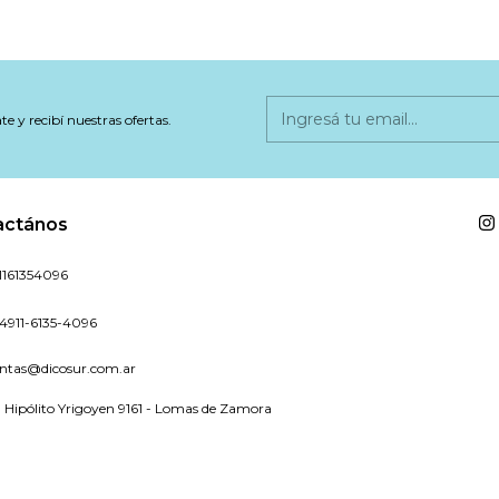
te y recibí nuestras ofertas.
actános
1161354096
4911-6135-4096
ntas@dicosur.com.ar
 Hipólito Yrigoyen 9161 - Lomas de Zamora